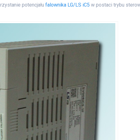
rzystanie potencjału
falownika LG/LS iC5
w postaci trybu stero