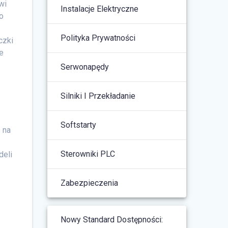
wi
Instalacje Elektryczne
go
Polityka Prywatności
czki
e
Serwonapędy
Silniki I Przekładanie
Softstarty
ą na
Sterowniki PLC
deli
Zabezpieczenia
Nowy Standard Dostępności: