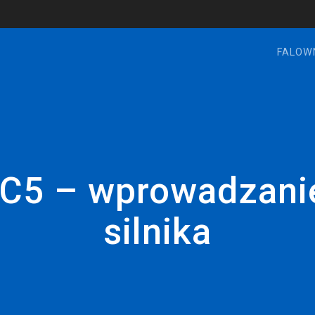
FALOW
iC5 – wprowadzan
silnika