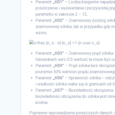
Parametr
„H31”
– Liczba biegunów napędzan
przeliczenie i wyświetlanie rzeczywistej pr
parametru w zakresie 2 – 12,
Parametr
„H32”
– Znamionowy poślizg silnik
znamionowej silnika, lub w przypadku gdy n
wzoru:
Parametr
„H33”
– Znamionowy prąd silnika –
falownikach serii iC5 wartość ta może być u
Parametr
„H34”
– Prąd silnika bez obciążeni
poziomie 50% wartości prądu znamionoweg
Parametr
„H36”
– Sprawność silnika – odczy
i wielkości silnika waha się w granicach od 
Parametr
„H37”
– Bezwładność obciążenia 
bezwładności obciążenia do silnika jest mni
krotnie.
Poprawne wprowadzenie powyższych danych i d