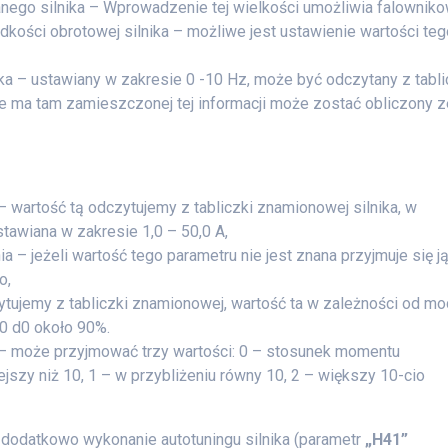
ego silnika – Wprowadzenie tej wielkości umożliwia falowniko
ędkości obrotowej silnika – możliwe jest ustawienie wartości te
a – ustawiany w zakresie 0 -10 Hz, może być odczytany z tabli
ie ma tam zamieszczonej tej informacji może zostać obliczony z
 wartość tą odczytujemy z tabliczki znamionowej silnika, w
stawiana w zakresie 1,0 – 50,0 A,
a – jeżeli wartość tego parametru nie jest znana przyjmuje się j
o,
tujemy z tabliczki znamionowej, wartość ta w zależności od mo
50 d0 około 90%.
– może przyjmować trzy wartości: 0 – stosunek momentu
ejszy niż 10, 1 – w przybliżeniu równy 10, 2 – większy 10-cio
odatkowo wykonanie autotuningu silnika (parametr
„H41”