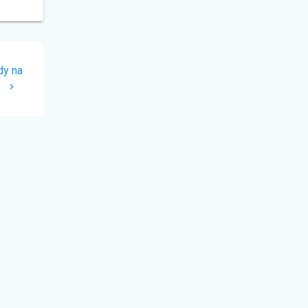
dy na
e
© 2026 FalownikiSklep. Built using
WordPress and the
Materialis Theme