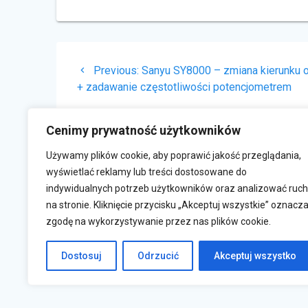
Nawigacja
Previous
Previous:
Sanyu SY8000 – zmiana kierunku 
wpisu
post:
+ zadawanie częstotliwości potencjometrem
Cenimy prywatność użytkowników
Używamy plików cookie, aby poprawić jakość przeglądania,
wyświetlać reklamy lub treści dostosowane do
indywidualnych potrzeb użytkowników oraz analizować ruch
na stronie. Kliknięcie przycisku „Akceptuj wszystkie” oznacz
zgodę na wykorzystywanie przez nas plików cookie.
Krasne 830A, 36-007 Krasne
s
Dostosuj
Odrzucić
Akceptuj wszystko