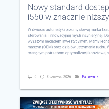
Nowy standard dostępn
i550 w znacznie niższ
W świecie automatyki przemysłowej marka Lenze
sterowania i innowacyjnej myśli inżynieryjnej. 
wyższym nakładem inwestycyjnym. Mamy jedna
maszyn (OEM) oraz działów utrzymania ruchu
rosnącym potrzebom optymalizacji kosztowej 
0
3 czerwca 2026
Falowniki