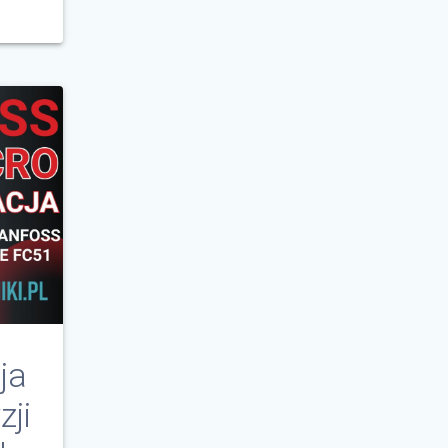
ja
zji