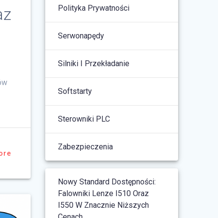
Polityka Prywatności
az
Serwonapędy
Silniki I Przekładanie
ów
Softstarty
Sterowniki PLC
Zabezpieczenia
ore
Nowy Standard Dostępności:
Falowniki Lenze I510 Oraz
I550 W Znacznie Niższych
Cenach