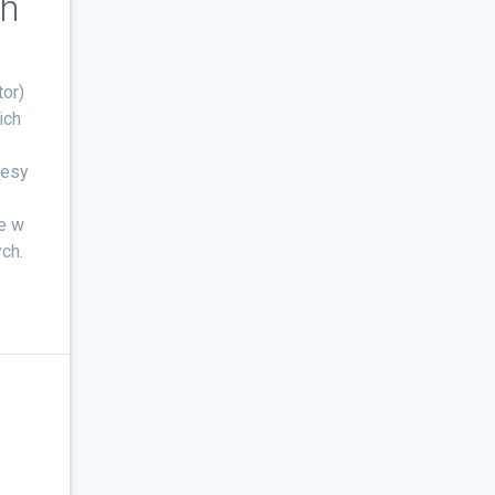
ch
or)
ich
nesy
e w
ch.