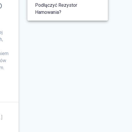
o
Podłączyć Rezystor
Hamowania?
ej
h,
niem
tów
m.
…]