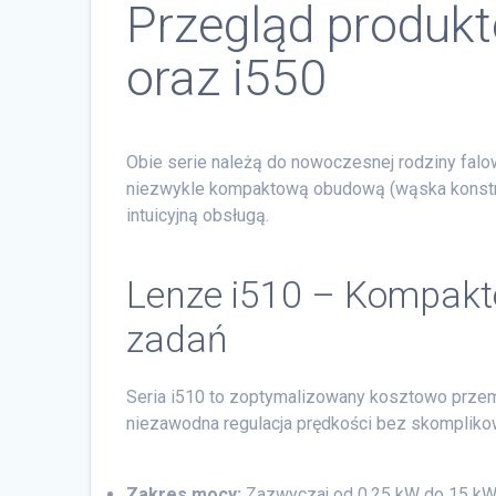
Przegląd produkt
oraz i550
Obie serie należą do nowoczesnej rodziny falo
niezwykle kompaktową obudową (wąska konstru
intuicyjną obsługą.
Lenze i510 – Kompakt
zadań
Seria i510 to zoptymalizowany kosztowo przemi
niezawodna regulacja prędkości bez skomplik
Zakres mocy:
Zazwyczaj od 0,25 kW do 15 kW