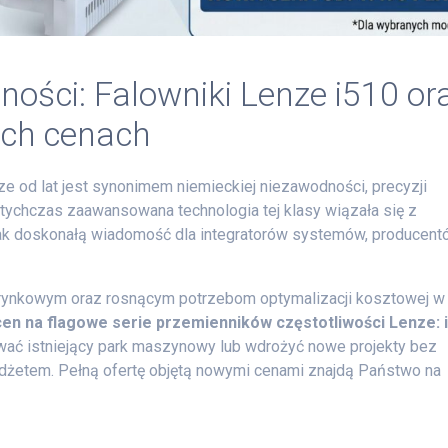
ości: Falowniki Lenze i510 or
ych cenach
 od lat jest synonimem niemieckiej niezawodności, precyzji
Dotychczas zaawansowana technologia tej klasy wiązała się z
k doskonałą wiadomość dla integratorów systemów, producent
ynkowym oraz rosnącym potrzebom optymalizacji kosztowej w
n na flagowe serie przemienników częstotliwości Lenze: 
wać istniejący park maszynowy lub wdrożyć nowe projekty bez
dżetem. Pełną ofertę objętą nowymi cenami znajdą Państwo na