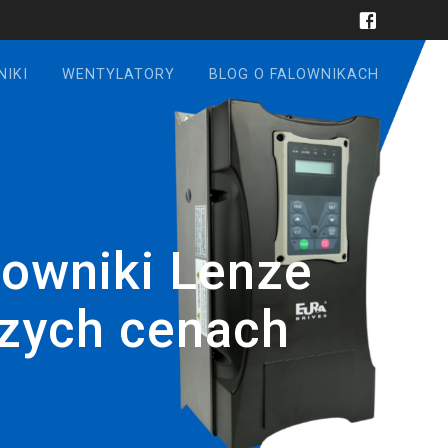
NIKI
WENTYLATORY
BLOG O FALOWNIKACH
lowniki Lenze
szych cenach