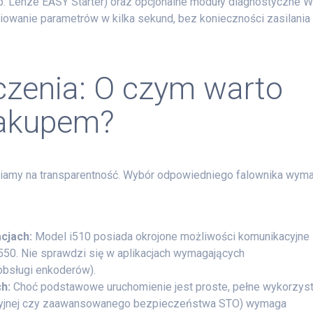
. Lenze EASY Starter) oraz opcjonalne moduły diagnostyczne 
piowanie parametrów w kilka sekund, bez konieczności zasilania
iczenia: O czym warto
zakupem?
wiamy na transparentność. Wybór odpowiedniego falownika wym
cjach:
Model i510 posiada okrojone możliwości komunikacyjne 
550. Nie sprawdzi się w aplikacjach wymagających
bsługi enkoderów).
h:
Choć podstawowe uruchomienie jest proste, pełne wykorzyst
ikacyjnej czy zaawansowanego bezpieczeństwa STO) wymaga