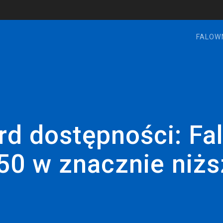
FALOW
d dostępności: Fa
550 w znacznie niż