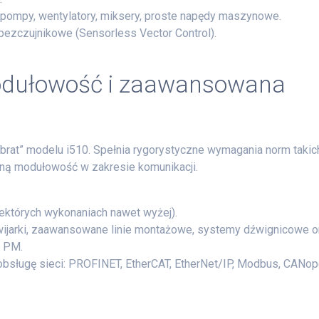
pompy, wentylatory, miksery, proste napędy maszynowe.
bezczujnikowe (Sensorless Vector Control).
modułowość i zaawansowana
 „brat” modelu i510. Spełnia rygorystyczne wymagania norm takich
ełną modułowość w zakresie komunikacji.
ektórych wykonaniach nawet wyżej).
ijarki, zaawansowane linie montażowe, systemy dźwignicowe o
w PM.
bsługę sieci: PROFINET, EtherCAT, EtherNet/IP, Modbus, CANop