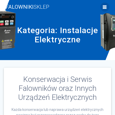
Skip
FALOWNIKI
SKLEP
to
content
Kategoria:
Instalacje
Elektryczne
Konserwacja i Serwis
Falowników oraz Innych
Urządzeń Elektrycznych
Każda konserwacja lub naprawa urządzeń elektrycznych