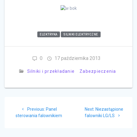
ELEKTRYKA
SILNIKI ELEKTRYCZNE
0
17 października 2013
Silniki i przekładanie
Zabezpieczenia
Nawigacja
Previous
Next
Previous:
Panel
Next:
Niezastąpione
wpisu
post:
post:
sterowania falownikiem
falowniki LG/LS