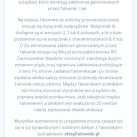
urządzeń, które eliminują zakłócenia generowanych
przez falownik. I tak…
Na wejściu falownika do ochrony przeciwzwarciowej
stosuje się wyłączniki nadprądowe. Wyłączniki te
dostępne są w wersjach 2, 3 lub 4-polowych, a te z kolei
podzielone są na wyłączniki o charakterystykach B, C lub
D. Do eliminowania zakłóceń generowanych przez
falownik stosuje się filtry przeciwzakłóceniowe RFI.
Zastosowanie dławików sieciowych zapobiega dużym
zmianom prądu oraz ogranicza zakłócenia pochodzące
z sieci. Po stronie zasilania falownika jak i po stronie
zasilania silnika należy stosować przewody ekranowane.
Falownik należy uziemić. Między falownikiem a silnikiem
nie można stosować styczników ani urządzeń do
poprawy współczynnika mocy. Jeśli odległość między
falownikiem a silnikiem jest większa niż 20 metrów
należy zastosować dławik silnikowy.
Wszystkie wymienione tu urządzenia można zaopatrzyć
się w już sprawdzonym i solidnym sklepie z falownikami
pod adresem
sklepFalowniki.pl