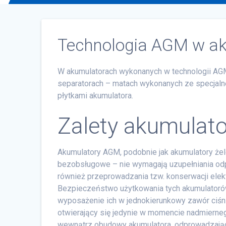
Technologia AGM w a
W akumulatorach wykonanych w technologii AGM 
separatorach – matach wykonanych ze specja
płytkami akumulatora.
Zalety akumulat
Akumulatory AGM, podobnie jak akumulatory że
bezobsługowe – nie wymagają uzupełniania odp
również przeprowadzania tzw. konserwacji elektr
Bezpieczeństwo użytkowania tych akumulator
wyposażenie ich w jednokierunkowy zawór ciś
otwierający się jedynie w momencie nadmierneg
wewnątrz obudowy akumulatora, odprowadzając