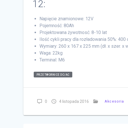
12:
Napięcie znamionowe: 12V
Pojemność: 80Ah
Projektowana żywotnosć: 8-10 lat
Ilość cykli pracy dla rozładowania 50%: 400 
Wymiary: 260 x 167 x 225 mm (dł. x szer. x 
Waga: 22kg
Terminal: M6
PRZETWORNICE DC/AC
0
4 listopada 2016
Akcesoria