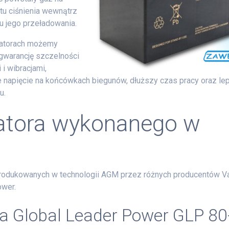
tu ciśnienia wewnątrz
u jego przeładowania.
latorach możemy
 gwarancję szczelności
i wibracjami,
 napięcie na końcówkach biegunów, dłuższy czas pracy oraz le
u.
atora wykonanego w
produkowanych w technologii AGM przez różnych producentów Va
ower.
a Global Leader Power GLP 80