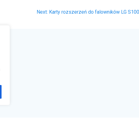
Next
Next:
Karty rozszerzeń do falowników LG S10
post:
a
klep@sklepfalowniki.pl
17 855 57 44