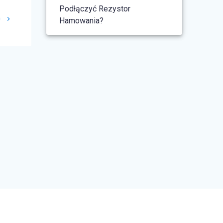
Podłączyć Rezystor
0
Hamowania?
© 2026 FalownikiSklep. Built using
WordPress and the
Materialis Theme