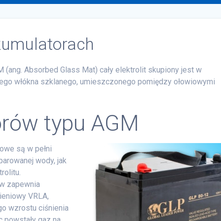
kumulatorach
(ang. Absorbed Glass Mat) cały elektrolit skupiony jest w
lnego włókna szklanego, umieszczonego pomiędzy ołowiowymi
orów typu AGM
lowe są w pełni
arowanej wody, jak
olitu.
ów zapewnia
nieniowy VRLA,
o wzrostu ciśnienia
 powstały gaz na