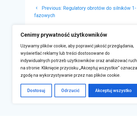
Nawigacja
Previous
Previous:
Regulatory obrotów do silników 1-
wpisu
post:
fazowych
Cenimy prywatność użytkowników
Używamy plików cookie, aby poprawić jakość przeglądania,
wyświetlać reklamy lub treści dostosowane do
indywidualnych potrzeb użytkowników oraz analizować ruch
na stronie. Kliknięcie przycisku „Akceptuj wszystkie” oznacz
zgodę na wykorzystywanie przez nas plików cookie.
Krasne 830A, 36-007 Krasne
s
Dostosuj
Odrzucić
Akceptuj wszystko