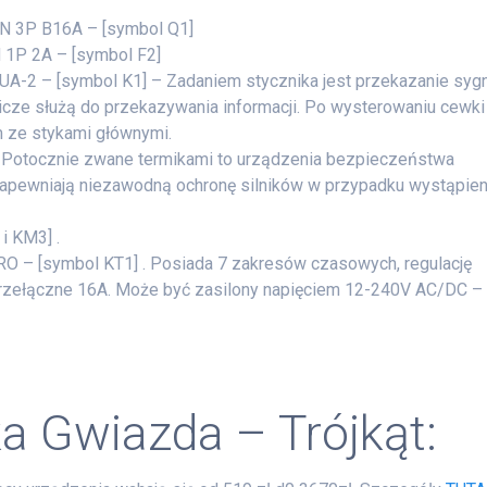
N 3P B16A – [symbol Q1]
 1P 2A – [symbol F2]
A-2 – [symbol K1] – Zadaniem stycznika jest przekazanie syg
cze służą do przekazywania informacji. Po wysterowaniu cewki
m ze stykami głównymi.
. Potocznie zwane termikami to urządzenia bezpieczeństwa
pewniają niezawodną ochronę silników w przypadku wystąpien
i KM3] .
RO – [symbol KT1] . Posiada 7 zakresów czasowych, regulację
i przełączne 16A. Może być zasilony napięciem 12-240V AC/DC –
a Gwiazda – Trójkąt: