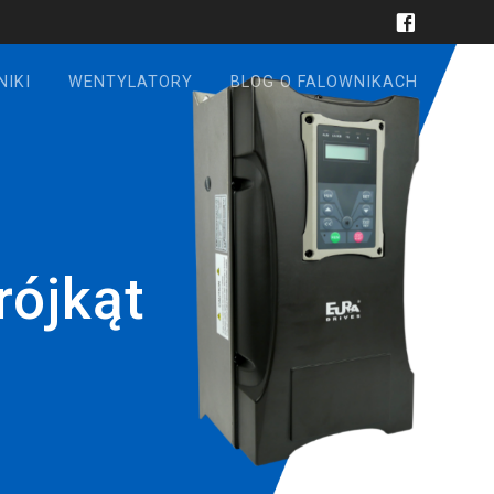
NIKI
WENTYLATORY
BLOG O FALOWNIKACH
rójkąt