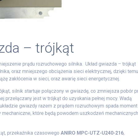
zda – trójkąt
iejszenie prądu rozruchowego silnika. Układ gwiazda – trójkąt
ika, oraz mniejszego obciążenia sieci elektrycznej, dzięki temu
ążę zakłócenia w sieci, oraz awarię sieci energetycznej.
jkąt, silnik startuje połączony w gwiazdę, co zmniejsza pobór p
nej przełączany jest w trójkąt do uzyskania pełnej mocy. Wadą
e w układzie gwiazdy razem z prądem rozruchowym spada moment
ry mechaniczne, które będą powodem uszkodzeń mechanicznyc
jkąt, przekaźnika czasowego
ANIRO MPC-UTZ-U240-216
,