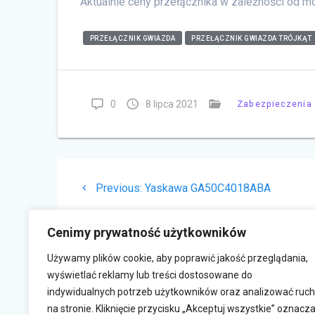
Aktualnie ceny przełącznika w zależności od m
PRZEŁĄCZNIK GWIAZDA
PRZEŁĄCZNIK GWIAZDA TRÓJKĄT
0
8 lipca 2021
Zabezpieczenia
Nawigacja
Previous
Previous:
Yaskawa GA50C4018ABA
wpisu
post:
Cenimy prywatność użytkowników
Używamy plików cookie, aby poprawić jakość przeglądania,
wyświetlać reklamy lub treści dostosowane do
indywidualnych potrzeb użytkowników oraz analizować ruch
na stronie. Kliknięcie przycisku „Akceptuj wszystkie” oznacz