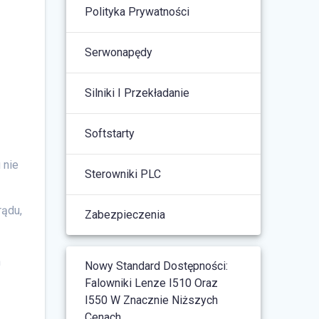
Polityka Prywatności
Serwonapędy
Silniki I Przekładanie
Softstarty
 nie
Sterowniki PLC
rądu,
Zabezpieczenia
h
Nowy Standard Dostępności:
Falowniki Lenze I510 Oraz
I550 W Znacznie Niższych
Cenach