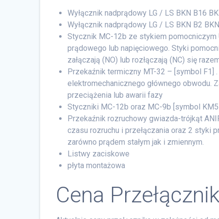
Wyłącznik nadprądowy LG / LS BKN B16 BK
Wyłącznik nadprądowy LG / LS BKN B2 BKN
Stycznik MC-12b ze stykiem pomocniczym U
prądowego lub napięciowego. Styki pomocni
załączają (NO) lub rozłączają (NC) się raze
Przekaźnik termiczny MT-32 – [symbol F1] 
elektromechanicznego głównego obwodu. Za
przeciążenia lub awarii fazy
Styczniki MC-12b oraz MC-9b [symbol KM5 
Przekaźnik rozruchowy gwiazda-trójkąt ANI
czasu rozruchu i przełączania oraz 2 styk
zarówno prądem stałym jak i zmiennym.
Listwy zaciskowe
płyta montażowa
Cena Przełącznik