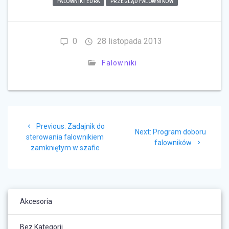
FALOWNIKI EURA
PRZEGLĄD FALOWNIKÓW
0
28 listopada 2013
Falowniki
Nawigacja
Previous
Previous:
Zadajnik do
wpisu
Next
Next:
Program doboru
post:
sterowania falownikiem
post:
falowników
zamkniętym w szafie
Akcesoria
Bez Kategorii