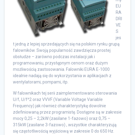
EU
RA
DRI
VE
S
jes
t jedną z lepiej sprzedających się na polskim rynku grupą
falowników. Swoją popularność zawdzięcza prostej
obsłudze – zarówno podczas instalacji jak i
programowaniu, przystępnym cenom oraz dużym
możliwością zastosowania. Falowniki EURA E-1000
idealnie nadają się do wykorzystania w aplikacjach z
wentylatorami, pompami, itp.
W falownikach tej serii zaimplementowano sterowania
U/f, U/f^2 oraz VVVF (Variable Voltage Variable
Frequency) jak również charakterystykę dowolnie
zdefiniowaną przez programistę. Dostępne są w zakresie
mocy 0,25 – 2,2kW (zasilane 1-fazowo) oraz 0,75 –
315kW (zasilane 3-fazowo) , wszystkie charakteryzują
się częstotliwością wyjściową w zakresie 0 do 650 Hz.