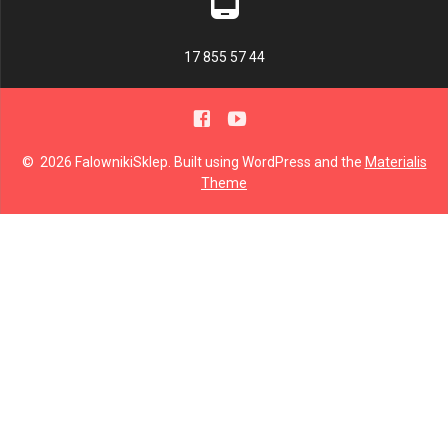
17 855 57 44
© 2026 FalownikiSklep. Built using WordPress and the
Materialis
Theme