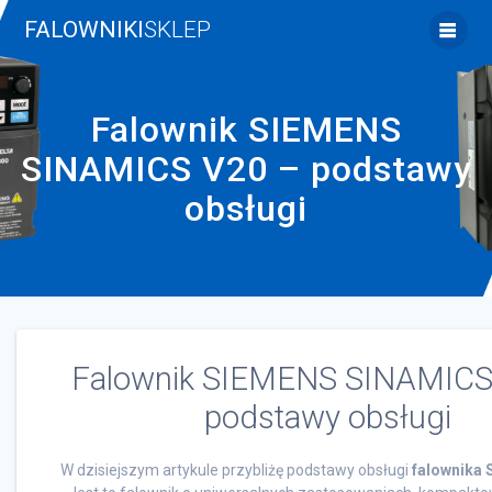
Skip
FALOWNIKI
SKLEP
to
content
Falownik SIEMENS
SINAMICS V20 – podstawy
obsługi
Falownik SIEMENS SINAMICS
podstawy obsługi
W dzisiejszym artykule przybliżę podstawy obsługi
falownika