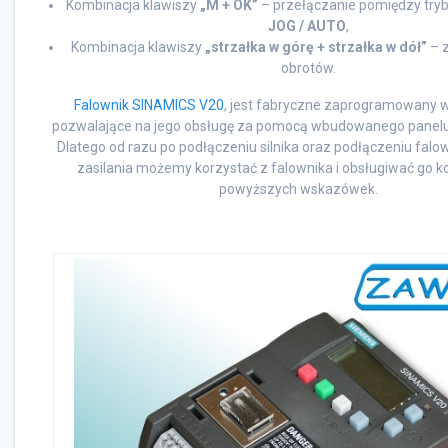
Kombinacja klawiszy
„M + OK”
– przełączanie pomiędzy try
JOG / AUTO
,
Kombinacja klawiszy
„strzałka w górę + strzałka w dół”
– z
obrotów.
Falownik SINAMICS V20
, jest fabryczne zaprogramowany w
pozwalające na jego obsługę za pomocą wbudowanego panelu 
Dlatego od razu po podłączeniu silnika oraz podłączeniu falo
zasilania możemy korzystać z falownika i obsługiwać go ko
powyższych wskazówek.