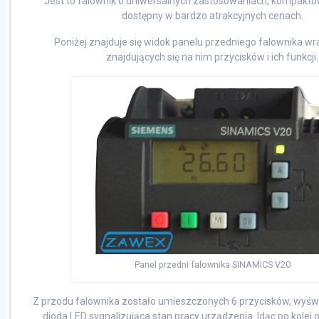
Jest to falownik o uniwersalnych zastosowaniach, kompaktow
dostępny w bardzo atrakcyjnych cenach.
Poniżej znajduje się widok panelu przedniego falownika w
znajdujących się na nim przycisków i ich funkcji.
Panel przedni falownika SINAMICS V20
Z przodu falownika zostało umieszczonych 6 przycisków, wyśw
dioda LED sygnalizująca stan pracy urządzenia. Idąc po kolei 