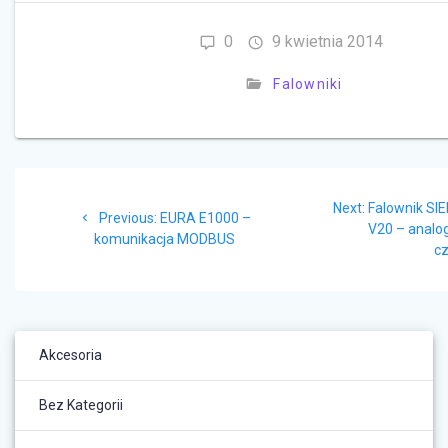
0
9 kwietnia 2014
Falowniki
Nawigacja
Next
Next:
Falownik S
wpisu
Previous
Previous:
EURA E1000 –
post:
V20 – anal
post:
komunikacja MODBUS
cz
Akcesoria
Bez Kategorii