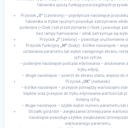
falownika opiszę funkcję poszczególnych przycisk
Przycisk
„O”
(czerwony) – pojedyncze naciśnięcie przycisk
falownika w trybie ręcznym powoduje zatrzymanie silnika
podwójne (<2sek.) lub przytrzymanie (>3sek.) powoduje zat
bez rampy hamowania – silnik zatrzymuje się wyb
Przycisk
„I”
(zielony) – powoduje uruchomienie si
Przycisk funkcyjny
„M”
(biały):- krótkie naciśnięcie – we
ustawiania parametru lub wybór następnego ekranu, rest
cyfra po cyfrze,
– podwójne naciśnięcie podczas edytowania – anulowanie zm
trybu edycji,
– długie naciśnięcie – powrót do ekranu stanu, wejście do
Przycisk
„OK”
(niebieski):
– krótkie naciśnięcie – przejście pomiędzy wartościami sta
błędów oraz przejście do trybu edytowania wartości lub p
kolejną cyfrę,
– długie naciśnięcie – szybki wybór numeru parametru lub 
Strzałki góra/dół – zwiększanie/zmniejszanie wartości,
naciśnięcie powoduje szybkie zwiększanie/zmniejszan
edytowanego parametru,