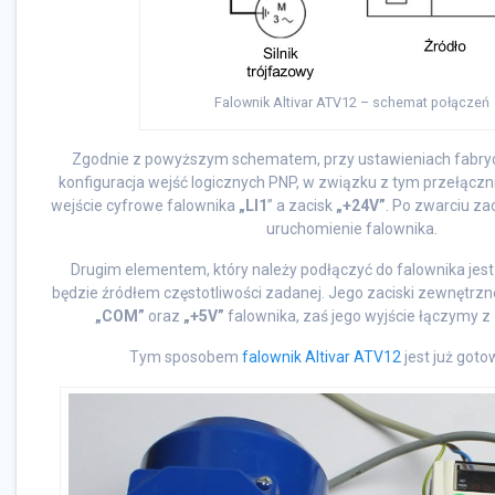
Falownik Altivar ATV12 – schemat połączeń
Zgodnie z powyższym schematem, przy ustawieniach fabryc
konfiguracja wejść logicznych PNP, w związku z tym przełąc
wejście cyfrowe falownika
„LI1
” a zacisk
„+24V”
. Po zwarciu za
uruchomienie falownika.
Drugim elementem, który należy podłączyć do falownika jest
będzie źródłem częstotliwości zadanej. Jego zaciski zewnętrz
„COM”
oraz
„+5V”
falownika, zaś jego wyjście łączymy z
Tym sposobem
falownik Altivar ATV12
jest już goto