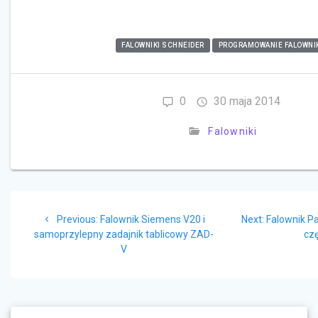
FALOWNIKI SCHNEIDER
PROGRAMOWANIE FALOWNI
0
30 maja 2014
Falowniki
Nawigacja
Previous
Next
Previous:
Falownik Siemens V20 i
Next:
Falownik P
wpisu
post:
post:
samoprzylepny zadajnik tablicowy ZAD-
cz
V