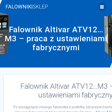
Skip
FALOWNIKI
SKLEP
to
content
Falownik Altivar ATV12…
M3 – praca z ustawieniami
fabrycznymi
Falownik Altivar ATV12…M3 –
ustawieniami fabryczn
Po wyciągnięciu nowego falownika z pudełka, lub przywrócen