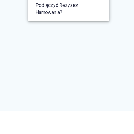
Podłączyć Rezystor
Hamowania?
© 2026 FalownikiSklep. Built using
WordPress and the
Materialis Theme