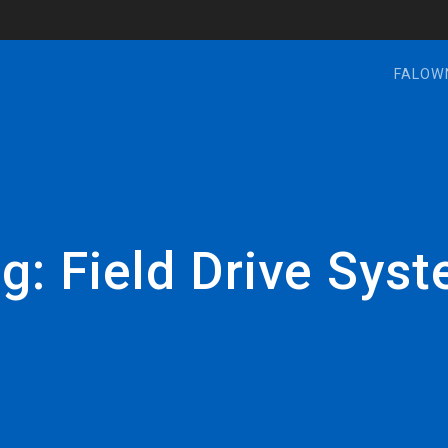
FALOW
ag:
Field Drive Sys