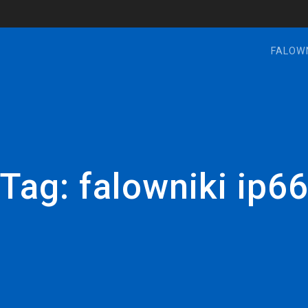
FALOW
Tag:
falowniki ip6