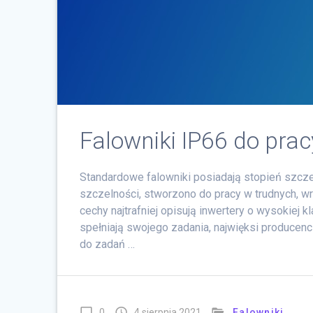
Falowniki IP66 do pra
Standardowe falowniki posiadają stopień szczel
szczelności, stworzono do pracy w trudnych, w
cechy najtrafniej opisują inwertery o wysokiej
spełniają swojego zadania, najwięksi producenc
do zadań …
0
4 sierpnia 2021
Falowniki