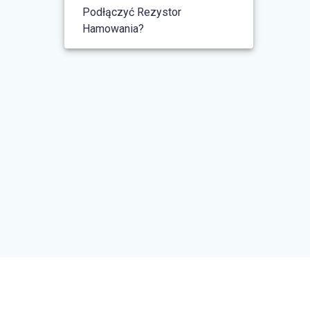
Podłączyć Rezystor
Hamowania?
© 2026 FalownikiSklep. Built using
WordPress and the
Materialis Theme