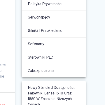
Polityka Prywatności
Serwonapędy
Silniki I Przekładanie
Softstarty
Sterowniki PLC
e te
ie
Zabezpieczenia
rie
Nowy Standard Dostępności:
Falowniki Lenze I510 Oraz
I550 W Znacznie Niższych
Cenach
ore