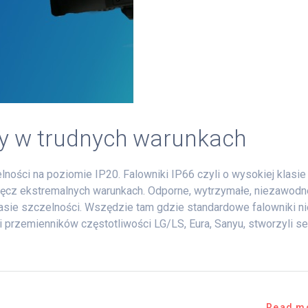
cy w trudnych warunkach
ności na poziomie IP20. Falowniki IP66 czyli o wysokiej klasie
ręcz ekstremalnych warunkach. Odporne, wytrzymałe, niezawodn
 klasie szczelności. Wszędzie tam gdzie standardowe falowniki n
i przemienników częstotliwości LG/LS, Eura, Sanyu, stworzyli se
Read m