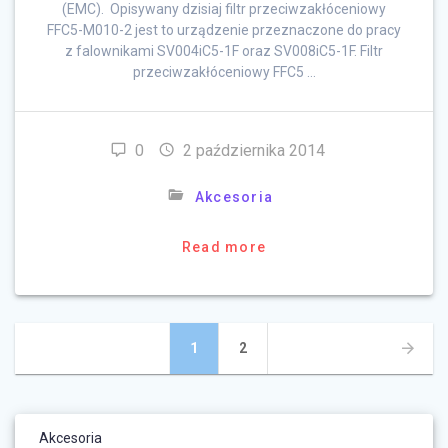
(EMC). Opisywany dzisiaj filtr przeciwzakłóceniowy
FFC5-M010-2 jest to urządzenie przeznaczone do pracy
z falownikami SV004iC5-1F oraz SV008iC5-1F. Filtr
przeciwzakłóceniowy FFC5 …
0
2 października 2014
Akcesoria
Read more
Posts
Page
Page
1
2
navigation
Akcesoria