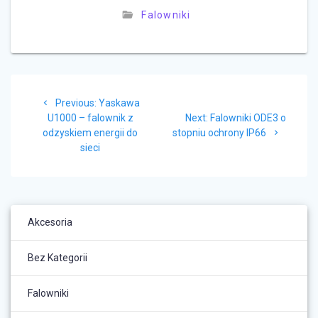
Falowniki
Nawigacja
Previous
Previous:
Yaskawa
wpisu
post:
Next
U1000 – falownik z
Next:
Falowniki ODE3 o
post:
odzyskiem energii do
stopniu ochrony IP66
sieci
Akcesoria
Bez Kategorii
Falowniki