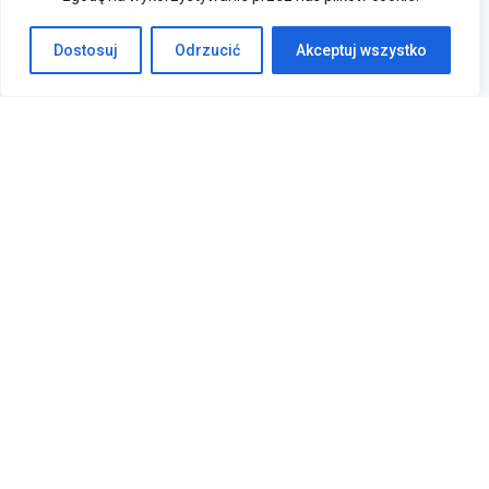
Dostosuj
Odrzucić
Akceptuj wszystko
Krasne 830A, 36-007 Krasne
sklep@sklepfalowniki.pl