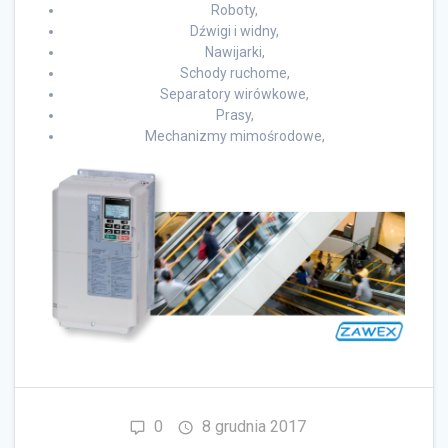
Roboty,
Dźwigi i widny,
Nawijarki,
Schody ruchome,
Separatory wirówkowe,
Prasy,
Mechanizmy mimośrodowe,
0
8 grudnia 2017