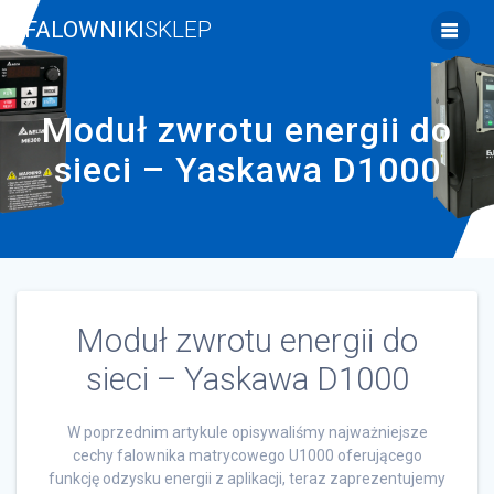
Skip
FALOWNIKI
SKLEP
to
content
Moduł zwrotu energii do
sieci – Yaskawa D1000
Moduł zwrotu energii do
sieci – Yaskawa D1000
W poprzednim artykule opisywaliśmy najważniejsze
cechy falownika matrycowego U1000 oferującego
funkcję odzysku energii z aplikacji, teraz zaprezentujemy