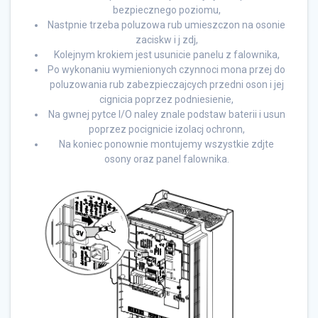
bezpiecznego poziomu,
Nastpnie trzeba poluzowa rub umieszczon na osonie
zaciskw i j zdj,
Kolejnym krokiem jest usunicie panelu z falownika,
Po wykonaniu wymienionych czynnoci mona przej do
poluzowania rub zabezpieczajcych przedni oson i jej
cignicia poprzez podniesienie,
Na gwnej pytce I/O naley znale podstaw baterii i usun
poprzez pocignicie izolacj ochronn,
Na koniec ponownie montujemy wszystkie zdjte
osony oraz panel falownika.