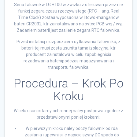
Seria falownikw LG H100 w zwizku z oferowan przez nie
funkcj zegara czasu rzeczywistego (RTC – ang. Real
Time Clock) zostaa wyposaona w litowo-manganow
bateri CR2032, ktr zainstalowano na pytce PCB wej / wyj.
Zadaniem baterii jest zasilenie zegara RTC falownika.
Przed instalacj i rozpoczciem uytkowania falownika, z
baterii tej musi zosta usunita tama izolacyjna, ktr
producent zainstalowa w celu zapobiegnicia
rozadowania bateriipodczas magazynowania i
transportu falownika.
Procedura – Krok Po
Kroku
W celu usunici tamy ochronnej naley postpowa zgodnie z
przedstawionymi poniej krokami:
W pierwszym kroku naley odczy falownik od rda
zasilania i upewni si, e napicie szyny DC spado do