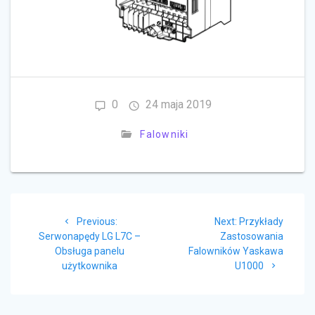
0
24 maja 2019
Falowniki
Nawigacja
Previous
Next
Previous:
Next:
Przykłady
wpisu
post:
post:
Serwonapędy LG L7C –
Zastosowania
Obsługa panelu
Falowników Yaskawa
użytkownika
U1000