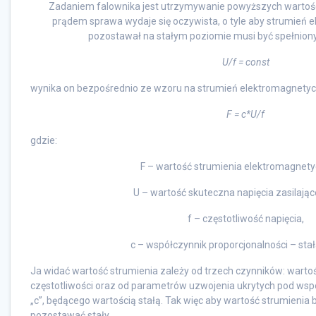
Zadaniem falownika jest utrzymywanie powyższych wartości 
prądem sprawa wydaje się oczywista, o tyle aby strumień
pozostawał na stałym poziomie musi być spełnion
U/f = const
wynika on bezpośrednio ze wzoru na strumień elektromagnetyc
F = c*U/f
gdzie:
F – wartość strumienia elektromagnet
U – wartość skuteczna napięcia zasilające
f – częstotliwość napięcia,
c – współczynnik proporcjonalności – stał
Ja widać wartość strumienia zależy od trzech czynników: wartośc
częstotliwości oraz od parametrów uzwojenia ukrytych pod wsp
„c”, będącego wartością stałą. Tak więc aby wartość strumienia 
pozostawać stały.