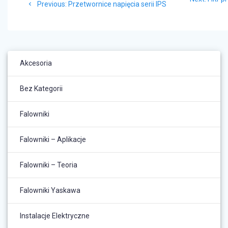
wpisu
Previous
Previous:
Przetwornice napięcia serii IPS
post:
post:
Akcesoria
Bez Kategorii
Falowniki
Falowniki – Aplikacje
Falowniki – Teoria
Falowniki Yaskawa
Instalacje Elektryczne