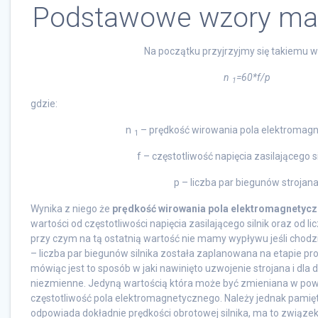
Podstawowe wzory ma
Na początku przyjrzyjmy się takiemu w
n
=60*f/p
1
gdzie:
n
– prędkość wirowania pola elektromag
1
f – częstotliwość napięcia zasilającego si
p – liczba par biegunów strojana
Wynika z niego że
prędkość wirowania pola elektromagnetyc
wartości od częstotliwości napięcia zasilającego silnik oraz od l
przy czym na tą ostatnią wartość nie mamy wypływu jeśli chodzi
– liczba par biegunów silnika została zaplanowana na etapie proj
mówiąc jest to sposób w jaki nawinięto uzwojenie strojana i dla 
niezmienne. Jedyną wartością która może być zmieniana w po
częstotliwość pola elektromagnetycznego. Należy jednak pamięta
odpowiada dokładnie prędkości obrotowej silnika, ma to związ