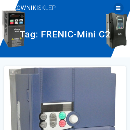
Skip
FALOWNIKI
SKLEP
to
content
Tag:
FRENIC-Mini C2