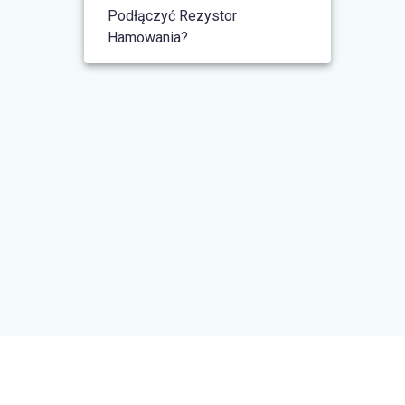
Podłączyć Rezystor
Hamowania?
© 2026 FalownikiSklep. Built using
WordPress and the
Materialis Theme